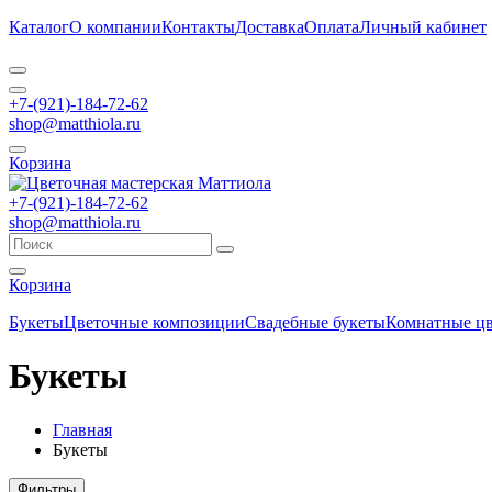
Каталог
О компании
Контакты
Доставка
Оплата
Личный кабинет
+7-(921)-184-72-62
shop@matthiola.ru
Корзина
+7-(921)-184-72-62
shop@matthiola.ru
Корзина
Букеты
Цветочные композиции
Свадебные букеты
Комнатные ц
Букеты
Главная
Букеты
Фильтры