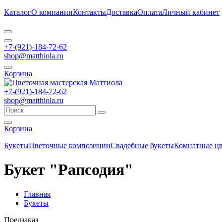
Каталог
О компании
Контакты
Доставка
Оплата
Личный кабинет
+7-(921)-184-72-62
shop@matthiola.ru
Корзина
+7-(921)-184-72-62
shop@matthiola.ru
Корзина
Букеты
Цветочные композиции
Свадебные букеты
Комнатные ц
Букет "Рапсодия"
Главная
Букеты
Предзаказ